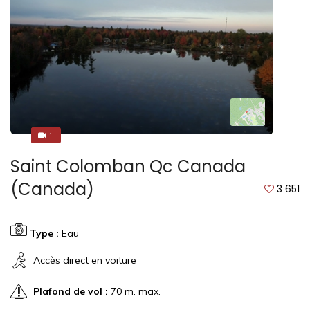
1
1
Saint Colomban Qc Canada
(Canada)
3 651
Type :
Eau
Accès direct en voiture
Plafond de vol :
70 m. max.