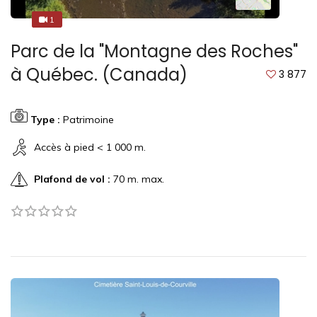
1
5
Parc de la "Montagne des Roches"
à Québec. (Canada)
3 877
Type :
Patrimoine
Accès à pied < 1 000 m.
Plafond de vol :
70 m. max.