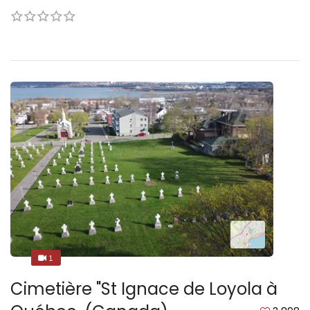
1
1
Cimetière "St Ignace de Loyola à