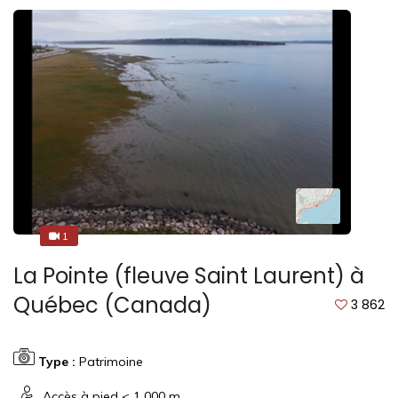
1
4
La Pointe (fleuve Saint Laurent) à
Québec (Canada)
3 862
Type :
Patrimoine
Accès à pied < 1 000 m.