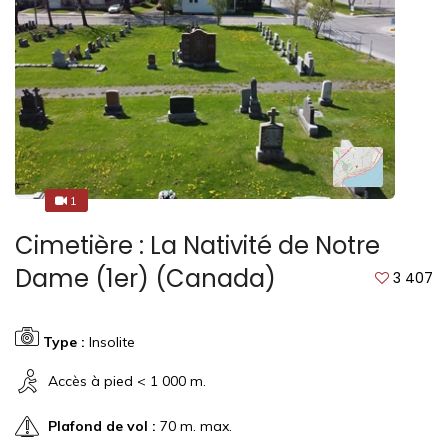
1
5
Cimetière : La Nativité de Notre
Dame (1er) (Canada)
3 407
Type :
Insolite
Accès à pied < 1 000 m.
Plafond de vol :
70 m. max.