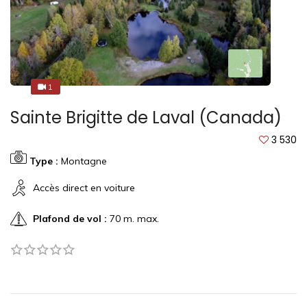
1
5
Sainte Brigitte de Laval (Canada)
3 530
Type :
Montagne
Accès direct en voiture
Plafond de vol :
70 m. max.