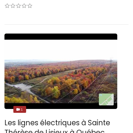
1
4
Les lignes électriques à Sainte
Thérèse de Lisieux à Québec.