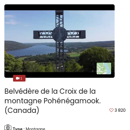
1
4
Belvédère de la Croix de la
montagne Pohénégamook.
(Canada)
3 820
Type :
Montagne