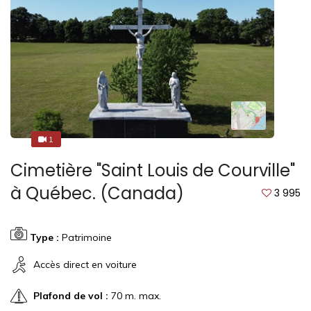
1
2
Cimetière "Saint Louis de Courville"
à Québec. (Canada)
3 995
Type :
Patrimoine
Accès direct en voiture
Plafond de vol :
70 m. max.