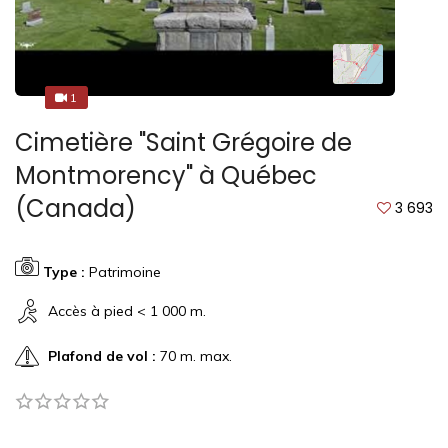
1
4
Cimetière "Saint Grégoire de
Montmorency" à Québec
(Canada)
3 693
Type :
Patrimoine
Accès à pied < 1 000 m.
Plafond de vol :
70 m. max.