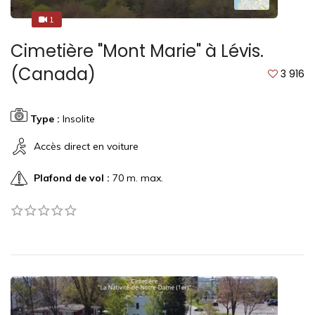
1
3
Cimetière "Mont Marie" à Lévis.
(Canada)
3 916
Type :
Insolite
Accès direct en voiture
Plafond de vol :
70 m. max.