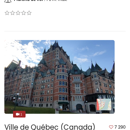
1
1
Ville de Québec (Canada)
7 290