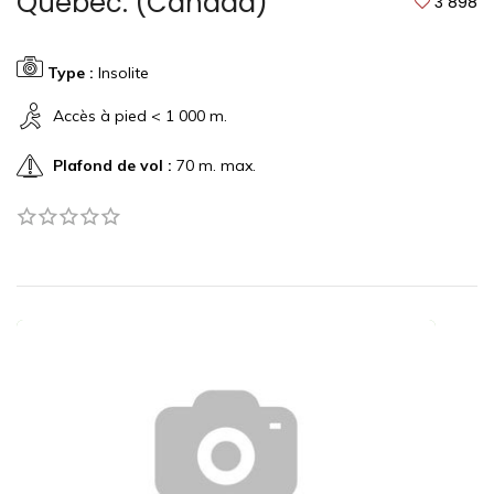
Québec. (Canada)
3 898
Type :
Insolite
Accès à pied < 1 000 m.
Plafond de vol :
70 m. max.