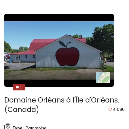
1
5
Domaine Orléans à l'Île d'Orléans.
(Canada)
4 086
Type :
Patrimoine