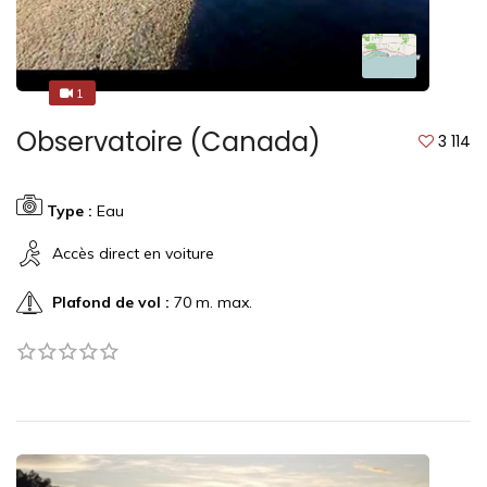
1
1
Observatoire (Canada)
3 114
Type :
Eau
Accès direct en voiture
Plafond de vol :
70 m. max.