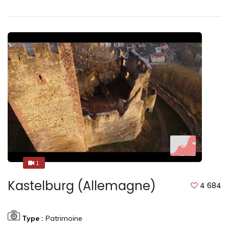
1
1
Kastelburg (Allemagne)
4 684
Type :
Patrimoine