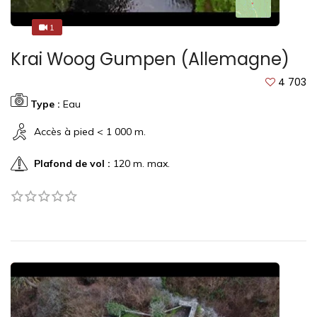
1
1
Krai Woog Gumpen (Allemagne)
4 703
Type :
Eau
Accès à pied < 1 000 m.
Plafond de vol :
120 m. max.