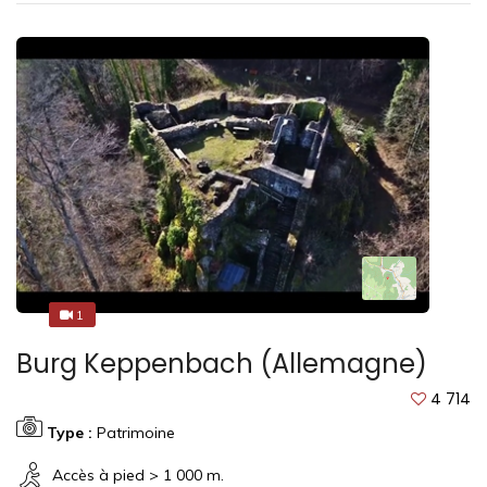
1
1
Burg Keppenbach (Allemagne)
4 714
Type :
Patrimoine
Accès à pied > 1 000 m.