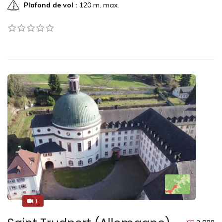
Plafond de vol :
120 m. max.
1
1