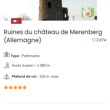
1
3
Ruines du château de Merenberg
(Allemagne)
2 074
Type :
Patrimoine
Accès à pied < 1 000 m.
Plafond de vol :
120 m. max.