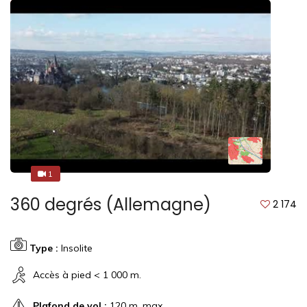
1
1
360 degrés (Allemagne)
2 174
Type :
Insolite
Accès à pied < 1 000 m.
Plafond de vol :
120 m. max.