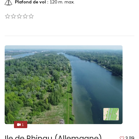
Plafond de vol :
120 m. max.
1
1
Ile de Rhinau (Allemagne)
3 119