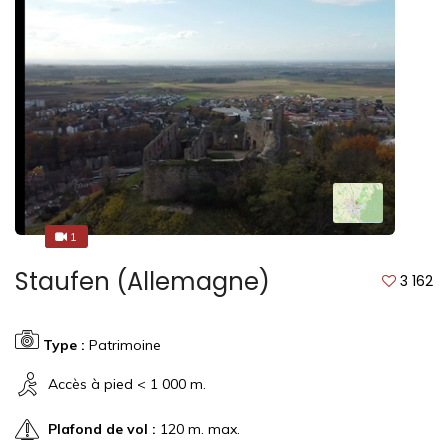
1
1
Staufen (Allemagne)
3 162
Type :
Patrimoine
Accès à pied < 1 000 m.
Plafond de vol :
120 m. max.