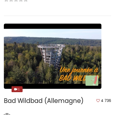
1
1
Bad Wildbad (Allemagne)
4 736