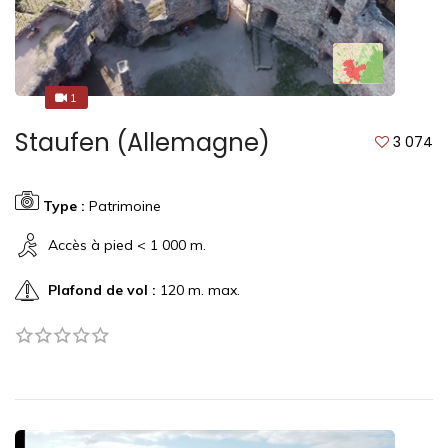
1
1
Staufen (Allemagne)
3 074
Type :
Patrimoine
Accès à pied < 1 000 m.
Plafond de vol :
120 m. max.