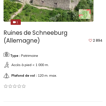
1
1
Ruines de Schneeburg
(Allemagne)
2 894
Type :
Patrimoine
Accès à pied < 1 000 m.
Plafond de vol :
120 m. max.