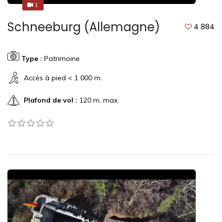
1
1
Schneeburg (Allemagne)
4 884
Type :
Patrimoine
Accès à pied < 1 000 m.
Plafond de vol :
120 m. max.