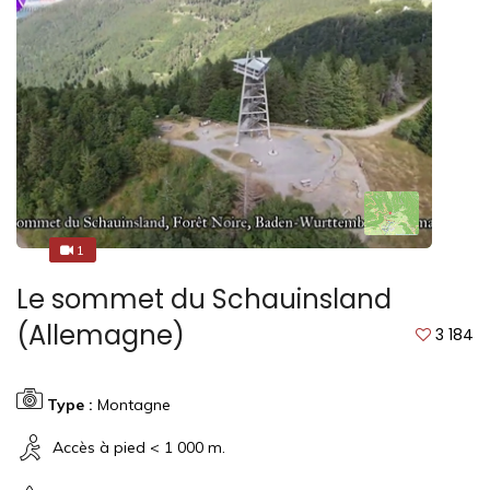
1
1
Le sommet du Schauinsland
(Allemagne)
3 184
Type :
Montagne
Accès à pied < 1 000 m.