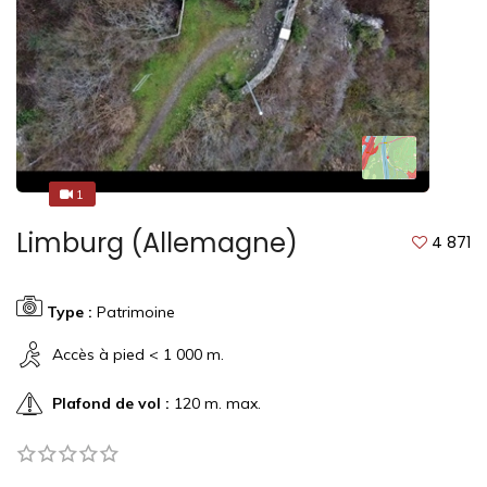
1
1
Limburg (Allemagne)
4 871
Type :
Patrimoine
Accès à pied < 1 000 m.
Plafond de vol :
120 m. max.