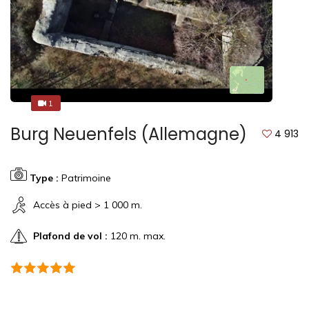
1
1
Burg Neuenfels (Allemagne)
4 913
Type :
Patrimoine
Accès à pied > 1 000 m.
Plafond de vol :
120 m. max.