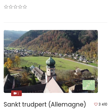
1
1
Sankt trudpert (Allemagne)
3 410