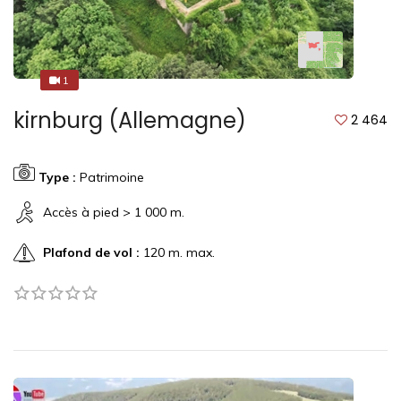
1
1
kirnburg (Allemagne)
2 464
Type :
Patrimoine
Accès à pied > 1 000 m.
Plafond de vol :
120 m. max.