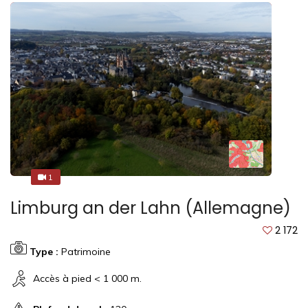
1
3
Limburg an der Lahn (Allemagne)
2 172
Type :
Patrimoine
Accès à pied < 1 000 m.