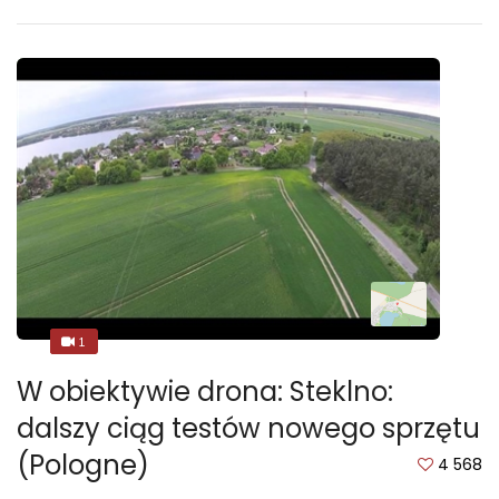
1
1
W obiektywie drona: Steklno:
dalszy ciąg testów nowego sprzętu
(Pologne)
4 568