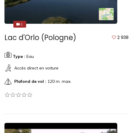
1
1
Lac d'Orlo (Pologne)
2 938
Type :
Eau
Accès direct en voiture
Plafond de vol :
120 m. max.