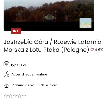
1
1
Jastrzębia Góra / Rozewie Latarnia
Morska z Lotu Ptaka (Pologne)
4 610
Type :
Eau
Accès direct en voiture
Plafond de vol :
120 m. max.