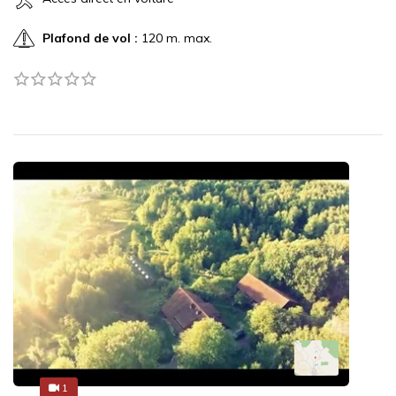
Plafond de vol :
120 m. max.
1
1