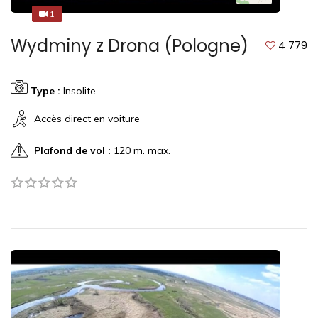
1
1
Wydminy z Drona (Pologne)
4 779
Type :
Insolite
Accès direct en voiture
Plafond de vol :
120 m. max.