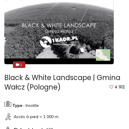
1
1
Black & White Landscape | Gmina
Wałcz (Pologne)
4 912
Type :
Insolite
Accès à pied < 1 000 m.