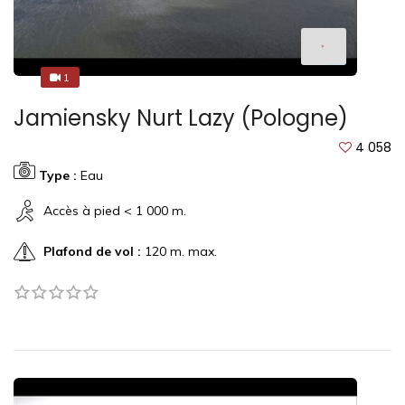
1
1
Jamiensky Nurt Lazy (Pologne)
4 058
Type :
Eau
Accès à pied < 1 000 m.
Plafond de vol :
120 m. max.