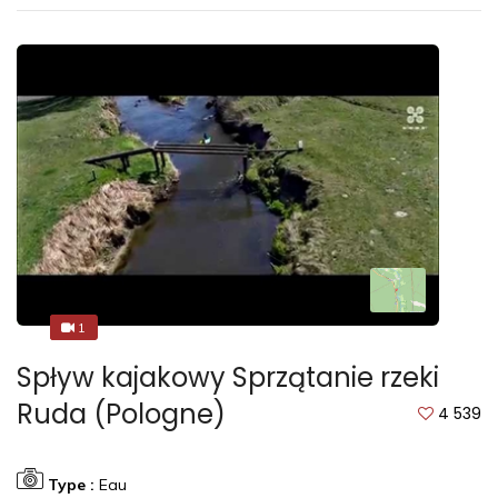
1
1
Spływ kajakowy Sprzątanie rzeki
Ruda (Pologne)
4 539
Type :
Eau