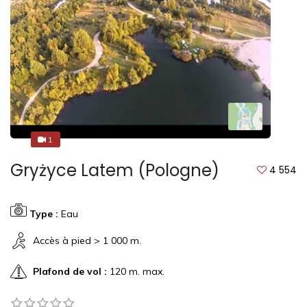
1
1
Gryżyce Latem (Pologne)
4 554
Type :
Eau
Accès à pied > 1 000 m.
Plafond de vol :
120 m. max.