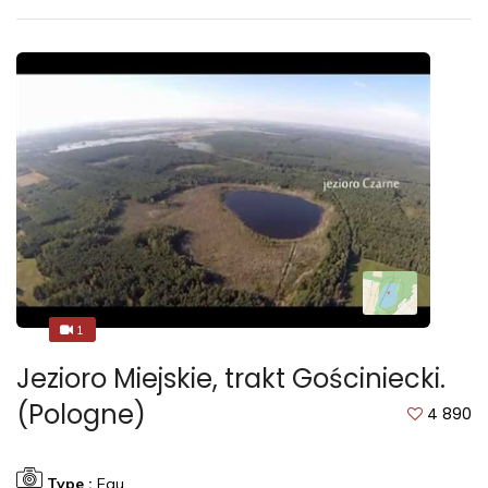
1
1
Jezioro Miejskie, trakt Gościniecki.
(Pologne)
4 890
Type :
Eau