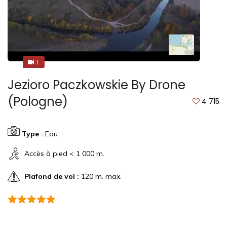
1
1
Jezioro Paczkowskie By Drone
(Pologne)
4 715
Type :
Eau
Accès à pied < 1 000 m.
Plafond de vol :
120 m. max.