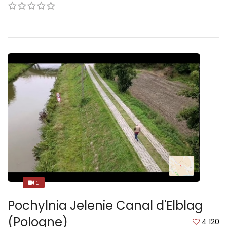
1
1
Pochylnia Jelenie Canal d'Elblag
(Pologne)
4 120