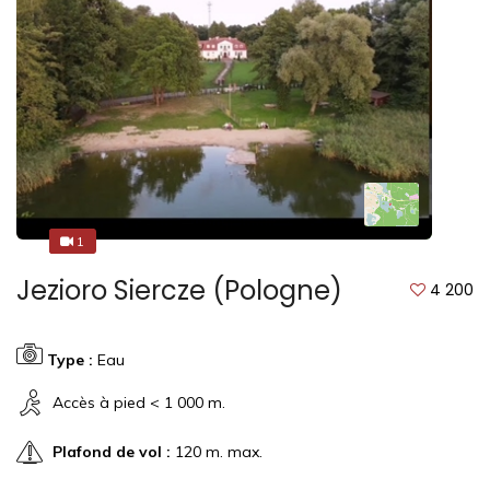
1
1
Jezioro Siercze (Pologne)
4 200
Type :
Eau
Accès à pied < 1 000 m.
Plafond de vol :
120 m. max.