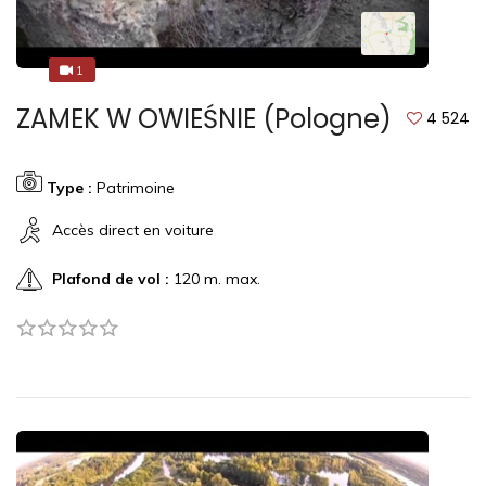
1
1
ZAMEK W OWIEŚNIE (Pologne)
4 524
Type :
Patrimoine
Accès direct en voiture
Plafond de vol :
120 m. max.