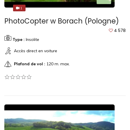
1
1
PhotoCopter w Borach (Pologne)
4 578
Type :
Insolite
Accès direct en voiture
Plafond de vol :
120 m. max.