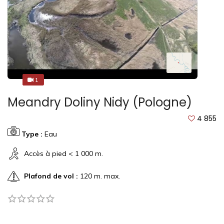
1
1
Meandry Doliny Nidy (Pologne)
4 855
Type :
Eau
Accès à pied < 1 000 m.
Plafond de vol :
120 m. max.