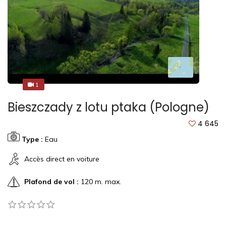
1
1
Bieszczady z lotu ptaka (Pologne)
4 645
Type :
Eau
Accès direct en voiture
Plafond de vol :
120 m. max.