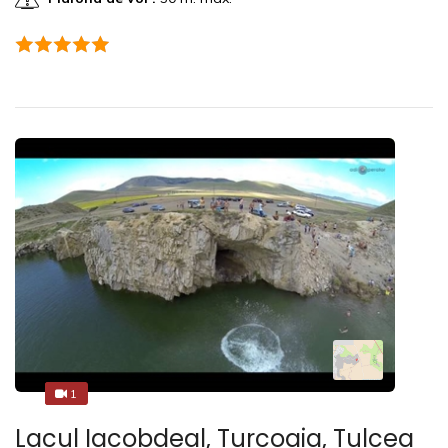
1
1
Lacul Iacobdeal, Turcoaia, Tulcea