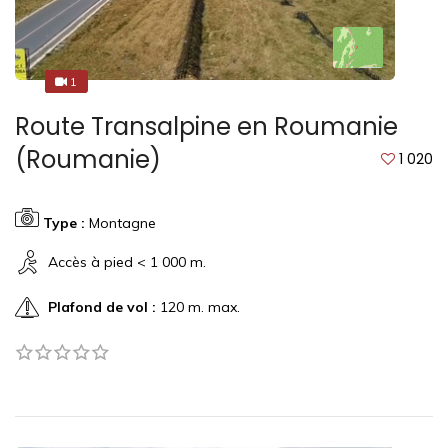
1
1
Route Transalpine en Roumanie
(Roumanie)
1 020
Type :
Montagne
Accès à pied < 1 000 m.
Plafond de vol :
120 m. max.