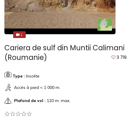
1
1
Cariera de sulf din Muntii Calimani
(Roumanie)
3 719
Type :
Insolite
Accès à pied < 1 000 m.
Plafond de vol :
120 m. max.