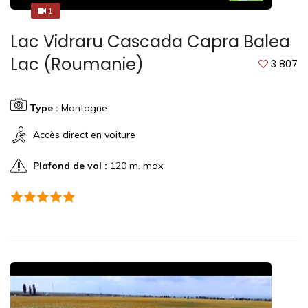
1
1
Lac Vidraru Cascada Capra Balea
Lac (Roumanie)
3 807
Type :
Montagne
Accès direct en voiture
Plafond de vol :
120 m. max.