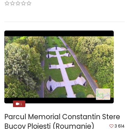
1
1
Parcul Memorial Constantin Stere
Bucov Ploiesti (Roumanie)
3 614