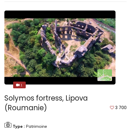
1
1
Solymos fortress, Lipova
(Roumanie)
3 700
Type :
Patrimoine