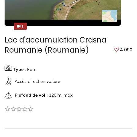
1
1
Lac d'accumulation Crasna
Roumanie (Roumanie)
4 090
Type :
Eau
Accès direct en voiture
Plafond de vol :
120 m. max.