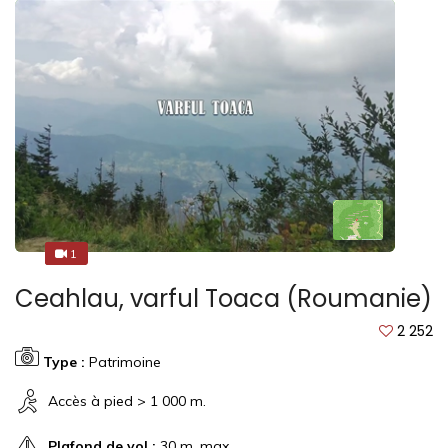
1
1
Ceahlau, varful Toaca (Roumanie)
2 252
Type :
Patrimoine
Accès à pied > 1 000 m.
Plafond de vol :
30 m. max.