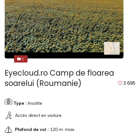
1
1
Eyecloud.ro Camp de floarea
soarelui (Roumanie)
3 695
Type :
Insolite
Accès direct en voiture
Plafond de vol :
120 m. max.