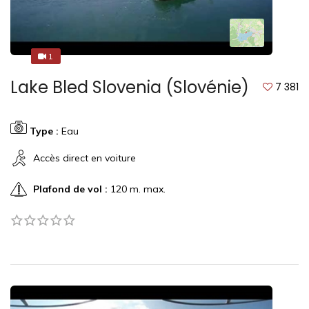
1
1
Lake Bled Slovenia (Slovénie)
7 381
Type :
Eau
Accès direct en voiture
Plafond de vol :
120 m. max.