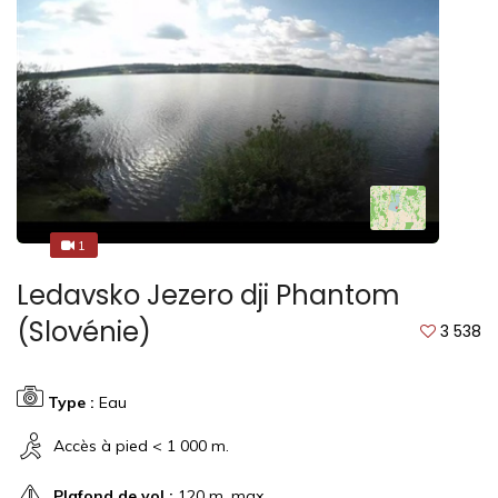
1
1
Ledavsko Jezero dji Phantom
(Slovénie)
3 538
Type :
Eau
Accès à pied < 1 000 m.
Plafond de vol :
120 m. max.