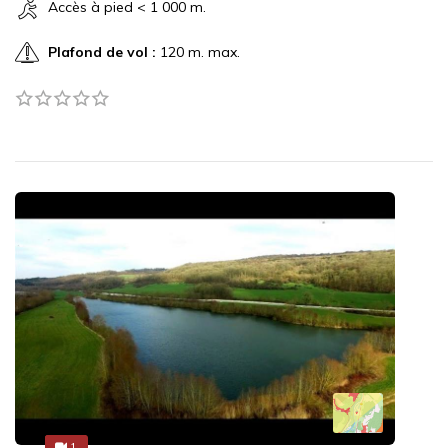
Accès à pied < 1 000 m.
Plafond de vol :
120 m. max.
1
1