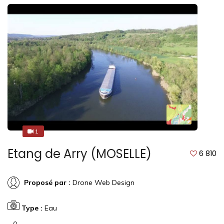
1
1
Etang de Arry (MOSELLE)
6 810
Proposé par :
Drone Web Design
Type :
Eau