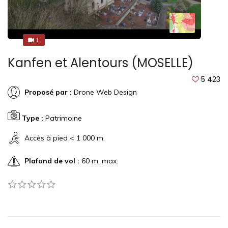
1
1
Kanfen et Alentours (MOSELLE)
5 423
Proposé par :
Drone Web Design
Type :
Patrimoine
Accès à pied < 1 000 m.
Plafond de vol :
60 m. max.