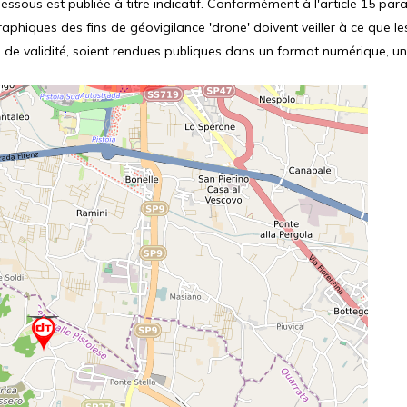
ssous est publiée à titre indicatif. Conformément à l'article 15 parag
hiques des fins de géovigilance 'drone' doivent veiller à ce que le
 de validité, soient rendues publiques dans un format numérique, un