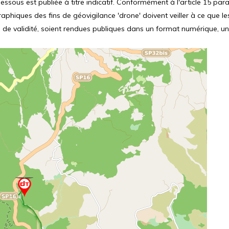
ssous est publiée à titre indicatif. Conformément à l'article 15 parag
hiques des fins de géovigilance 'drone' doivent veiller à ce que le
 de validité, soient rendues publiques dans un format numérique, un