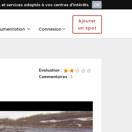
et services adaptés à vos centres d'intérêts.
OK
Ajouter
un spot
umentation
Connexion
Evaluation :
Commentaires :
1