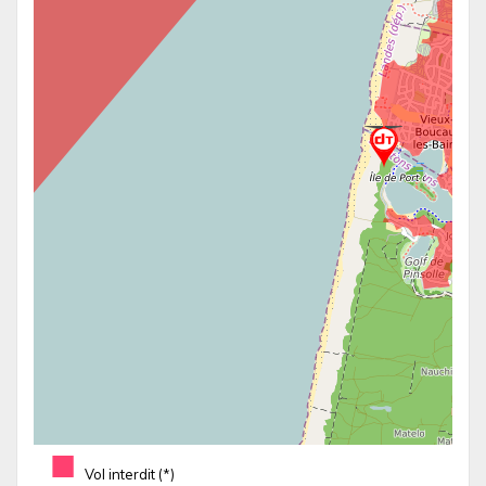
■
Vol interdit (*)