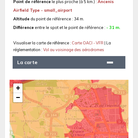
Point de référence
le plus proche (à 5 km.) :
Ancenis
Airfield Type - small_airport
Altitude
du point de référence : 34 m.
Différence
entre le spot et le point de référence :
- 31 m.
Visualiser la carte de référence :
Carte OACI - VFR
| La
réglementation :
Vol au voisinage des aérodromes
La carte