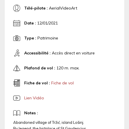
Télé-pilote :
AerialVideoArt
Date :
12/01/2021
Type :
Patrimoine
Accessibilité :
Accès direct en voiture
Plafond de vol :
120 m. max.
Fiche de vol :
Fiche de vol
Lien Vidéo
Notes :
Abandoned village of Tržić, island Lošinj.
By legend, the birtplace of St.Gaudencius.