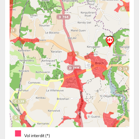
■
Vol interdit (*)