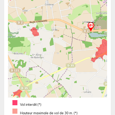
■
Vol interdit (*)
■
Hauteur maximale de vol de 30 m. (*)