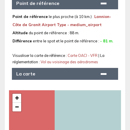
Point de référence
Point de référence
le plus proche (à 10 km.) :
Lannion-
Côte de Granit Airport Type - medium_airport
Altitude
du point de référence : 88 m.
Différence
entre le spot et le point de référence :
- 81 m.
Visualiser la carte de référence :
Carte OACI - VFR
| La
réglementation :
Vol au voisinage des aérodromes
La carte