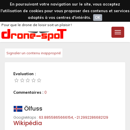
En poursuivant votre navigation sur le site, vous acceptez
l'utilisation de cookies pour vous proposer des contenus et services
adaptés à vos centres d'intérêts.
OK
Pour que le drone de loisir soit un plaisir !
Toggle
naviga
Signaler un contenu inapproprié
Evaluation :
Commentaires :
0
Ölfuss
GoogleMaps :
63.8855865666154, -21.2992286682129
Wikipédia