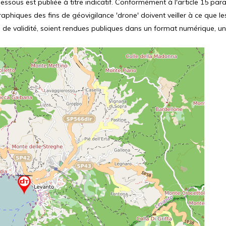
ssous est publiée à titre indicatif. Conformément à l'article 15 parag
hiques des fins de géovigilance 'drone' doivent veiller à ce que le
 de validité, soient rendues publiques dans un format numérique, un