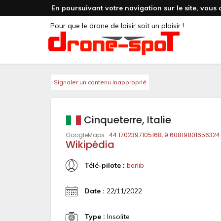
En poursuivant votre navigation sur le site, vous 
Pour que le drone de loisir soit un plaisir !
Signaler un contenu inapproprié
Cinqueterre, Italie
GoogleMaps :
44.1702397105168, 9.60819801656324
Wikipédia
Télé-pilote :
berlib
Date :
22/11/2022
Type :
Insolite