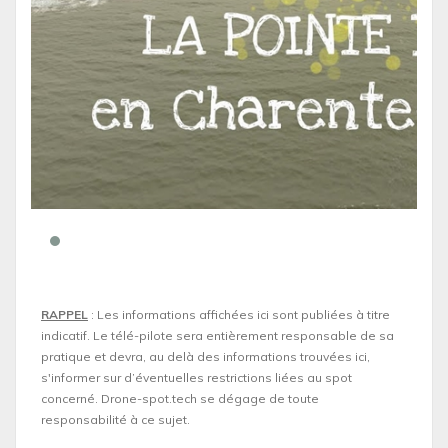
RAPPEL
: Les informations affichées ici sont publiées à titre
indicatif. Le télé-pilote sera entièrement responsable de sa
pratique et devra, au delà des informations trouvées ici,
s'informer sur d’éventuelles restrictions liées au spot
concerné. Drone-spot.tech se dégage de toute
responsabilité à ce sujet.