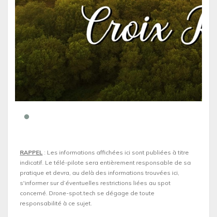
RAPPEL
: Les informations affichées ici sont publiées à titre
indicatif. Le télé-pilote sera entièrement responsable de sa
pratique et devra, au delà des informations trouvées ici,
s'informer sur d’éventuelles restrictions liées au spot
concerné. Drone-spot.tech se dégage de toute
responsabilité à ce sujet.