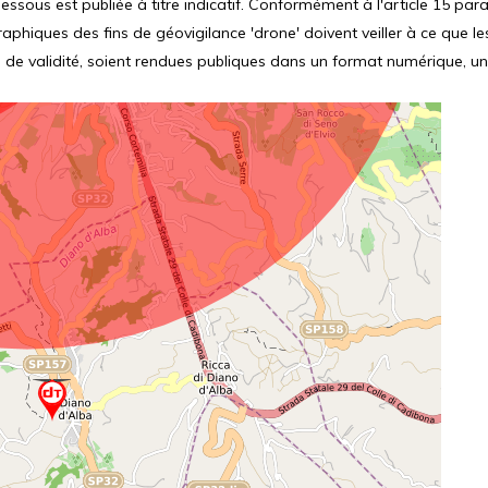
ssous est publiée à titre indicatif. Conformément à l'article 15 parag
hiques des fins de géovigilance 'drone' doivent veiller à ce que le
 de validité, soient rendues publiques dans un format numérique, un