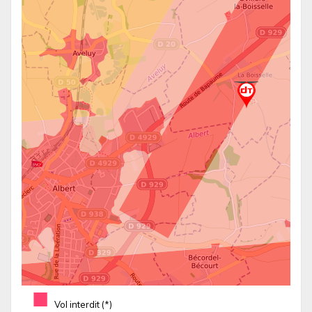
■
Vol interdit (*)