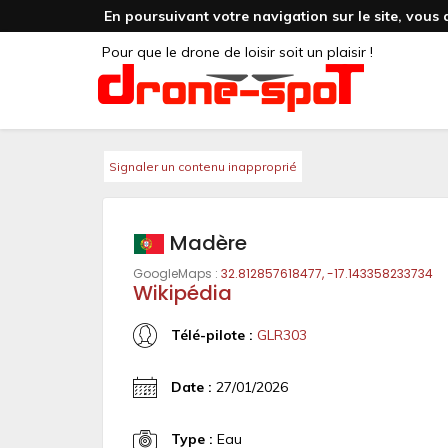
En poursuivant votre navigation sur le site, vous 
Pour que le drone de loisir soit un plaisir !
Signaler un contenu inapproprié
Madère
GoogleMaps :
32.812857618477, -17.143358233734
Wikipédia
Télé-pilote :
GLR303
Date :
27/01/2026
Type :
Eau