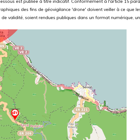
ssous est publiée à titre indicatif. Conformément à l'article 15 parag
hiques des fins de géovigilance 'drone' doivent veiller à ce que le
 de validité, soient rendues publiques dans un format numérique, un