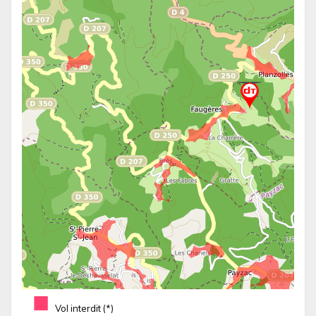
■
Vol interdit (*)