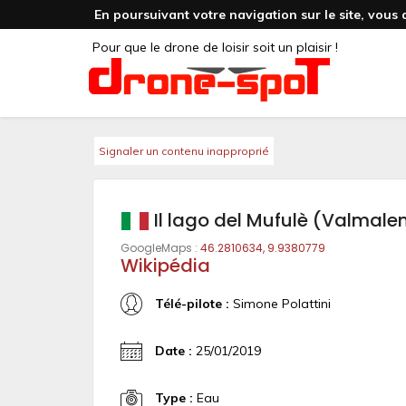
En poursuivant votre navigation sur le site, vous 
Pour que le drone de loisir soit un plaisir !
Signaler un contenu inapproprié
Il lago del Mufulè (Valmale
GoogleMaps :
46.2810634, 9.9380779
Wikipédia
Télé-pilote :
Simone Polattini
Date :
25/01/2019
Type :
Eau