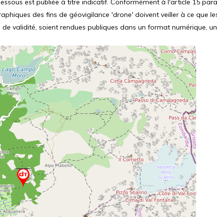
ssous est publiée à titre indicatif. Conformément à l'article 15 parag
hiques des fins de géovigilance 'drone' doivent veiller à ce que le
 de validité, soient rendues publiques dans un format numérique, un