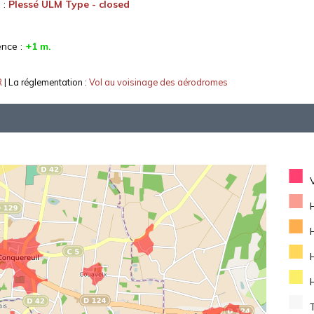
 :
Plessé ULM Type - closed
ence :
+1 m.
R
| La réglementation :
Vol au voisinage des aérodromes
■
■
■
■
■
■