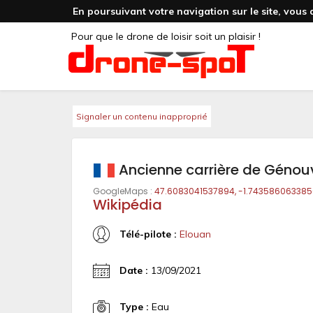
En poursuivant votre navigation sur le site, vous 
Pour que le drone de loisir soit un plaisir !
Signaler un contenu inapproprié
Ancienne carrière de Génouv
GoogleMaps :
47.6083041537894, -1.743586063385
Wikipédia
Télé-pilote :
Elouan
Date :
13/09/2021
Type :
Eau