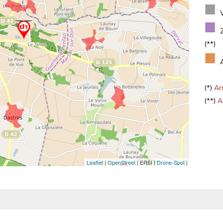
■
■
(**)
■
(*)
Arr
(**)
Ar