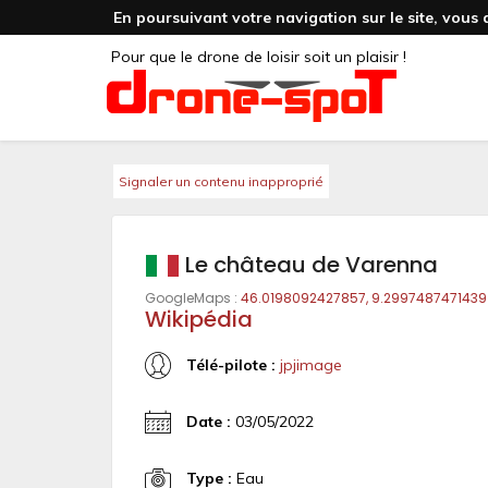
En poursuivant votre navigation sur le site, vous 
Pour que le drone de loisir soit un plaisir !
Signaler un contenu inapproprié
Le château de Varenna
GoogleMaps :
46.0198092427857, 9.2997487471439
Wikipédia
Télé-pilote :
jpjimage
Date :
03/05/2022
Type :
Eau