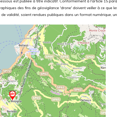
ssous est publiée à titre indicatif. Conformément à l'article 15 parag
hiques des fins de géovigilance 'drone' doivent veiller à ce que le
 de validité, soient rendues publiques dans un format numérique, un