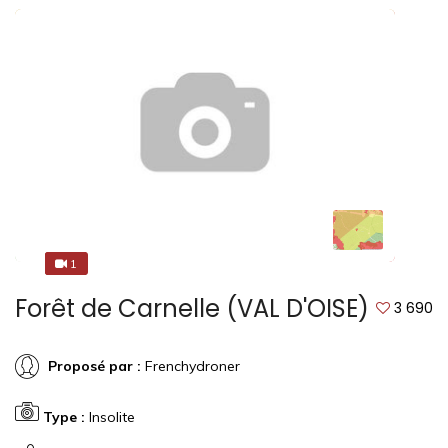
1
1
Forêt de Carnelle (VAL D'OISE)
3 690
Proposé par :
Frenchydroner
Type :
Insolite