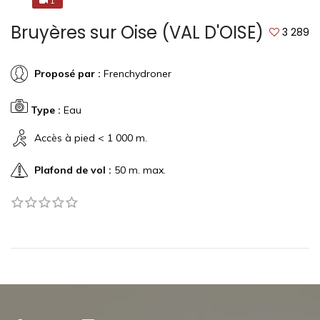
1
1
Bruyères sur Oise (VAL D'OISE)
3 289
Proposé par :
Frenchydroner
Type :
Eau
Accès à pied < 1 000 m.
Plafond de vol :
50 m. max.