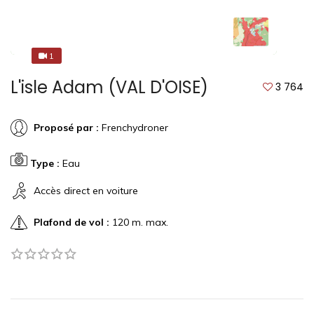
1
1
L'isle Adam (VAL D'OISE)
3 764
Proposé par :
Frenchydroner
Type :
Eau
Accès direct en voiture
Plafond de vol :
120 m. max.