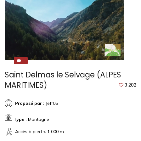
1
1
Saint Delmas le Selvage (ALPES
MARITIMES)
3 202
Proposé par :
Jeff06
Type :
Montagne
Accès à pied < 1 000 m.