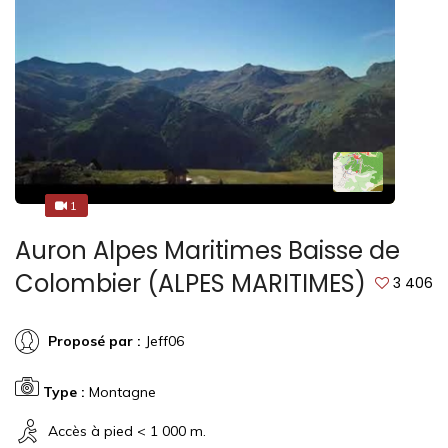
1
1
Auron Alpes Maritimes Baisse de
Colombier (ALPES MARITIMES)
3 406
Proposé par :
Jeff06
Type :
Montagne
Accès à pied < 1 000 m.