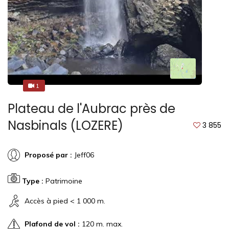
1
1
Plateau de l'Aubrac près de
Nasbinals (LOZERE)
3 855
Proposé par :
Jeff06
Type :
Patrimoine
Accès à pied < 1 000 m.
Plafond de vol :
120 m. max.