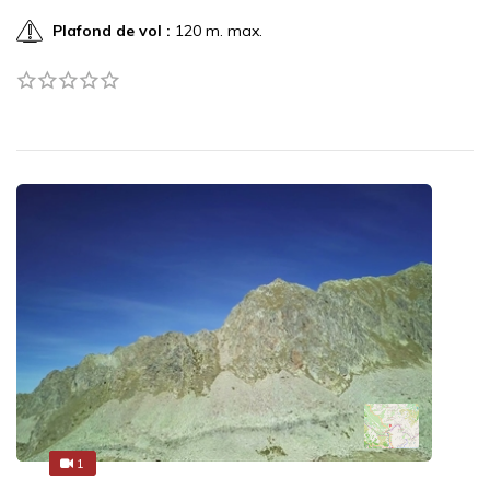
Plafond de vol :
120 m. max.
1
1