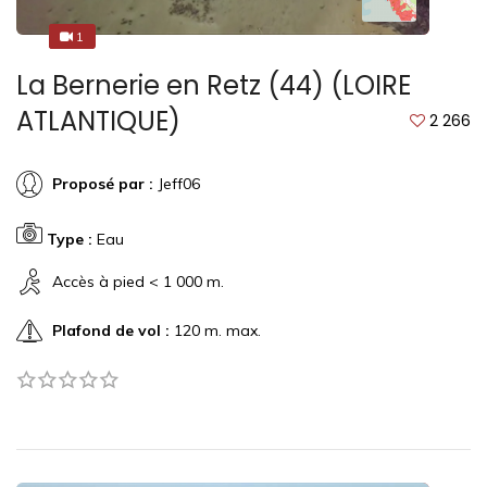
1
1
La Bernerie en Retz (44) (LOIRE
ATLANTIQUE)
2 266
Proposé par :
Jeff06
Type :
Eau
Accès à pied < 1 000 m.
Plafond de vol :
120 m. max.