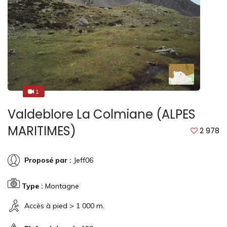
1
1
Valdeblore La Colmiane (ALPES
MARITIMES)
2 978
Proposé par :
Jeff06
Type :
Montagne
Accès à pied > 1 000 m.