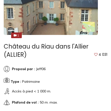
1
1
Château du Riau dans l'Allier
(ALLIER)
4 031
Proposé par :
Jeff06
Type :
Patrimoine
Accès à pied < 1 000 m.
Plafond de vol :
50 m. max.