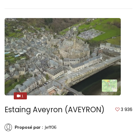
1
1
Estaing Aveyron (AVEYRON)
3 936
Proposé par :
Jeff06