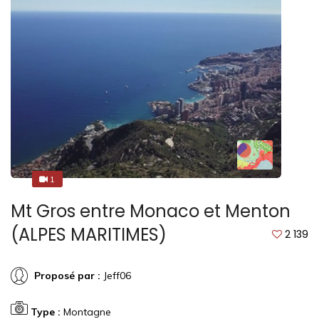
1
1
Mt Gros entre Monaco et Menton
(ALPES MARITIMES)
2 139
Proposé par :
Jeff06
Type :
Montagne