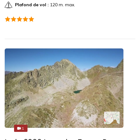
Plafond de vol :
120 m. max.
1
1