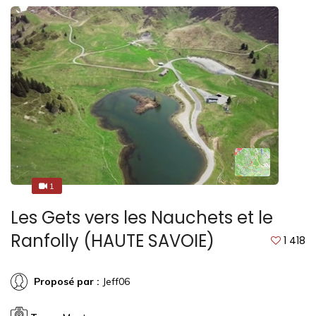
1
1
Les Gets vers les Nauchets et le
Ranfolly (HAUTE SAVOIE)
1 418
Proposé par :
Jeff06