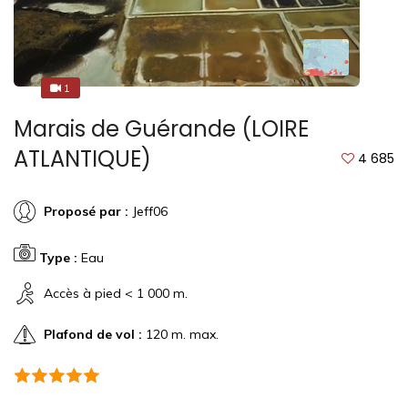
1
1
Marais de Guérande (LOIRE
ATLANTIQUE)
4 685
Proposé par :
Jeff06
Type :
Eau
Accès à pied < 1 000 m.
Plafond de vol :
120 m. max.