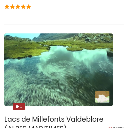
1
1
Lacs de Millefonts Valdeblore