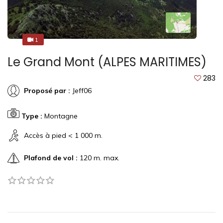
1
1
Le Grand Mont (ALPES MARITIMES)
283
Proposé par :
Jeff06
Type :
Montagne
Accès à pied < 1 000 m.
Plafond de vol :
120 m. max.