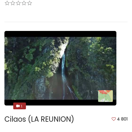
1
1
Cilaos (LA REUNION)
4 801