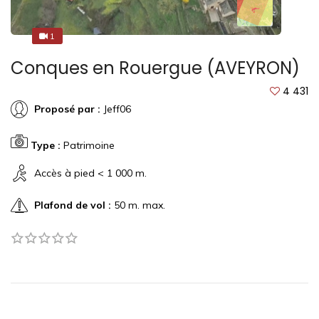
1
1
Conques en Rouergue (AVEYRON)
4 431
Proposé par :
Jeff06
Type :
Patrimoine
Accès à pied < 1 000 m.
Plafond de vol :
50 m. max.