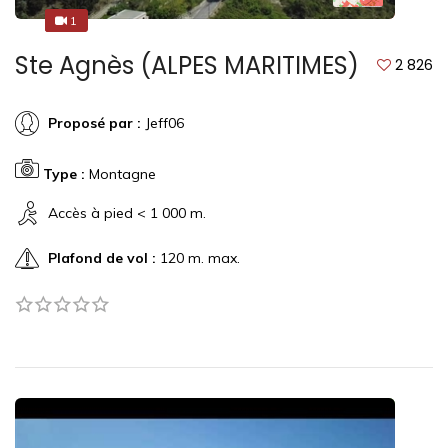
1
1
Ste Agnès (ALPES MARITIMES)
2 826
Proposé par :
Jeff06
Type :
Montagne
Accès à pied < 1 000 m.
Plafond de vol :
120 m. max.