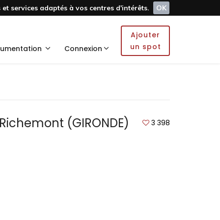
et services adaptés à vos centres d'intérêts.
OK
Ajouter
un spot
umentation
Connexion
 Richemont (GIRONDE)
3 398