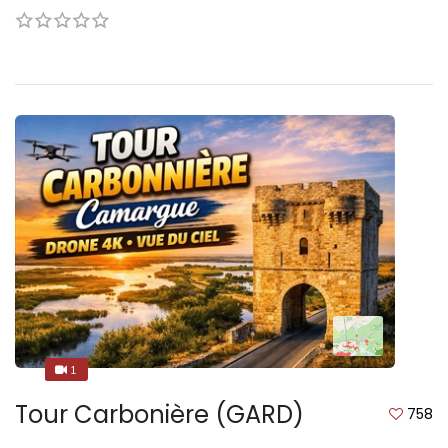
1
1
Tour Carbonière (GARD)
758