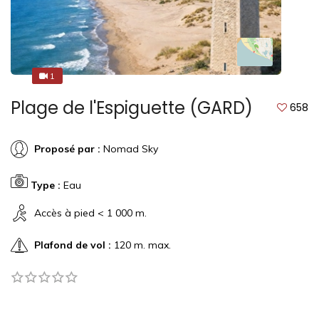
1
1
Plage de l'Espiguette (GARD)
658
Proposé par :
Nomad Sky
Type :
Eau
Accès à pied < 1 000 m.
Plafond de vol :
120 m. max.