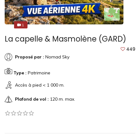
1
1
La capelle & Masmolène (GARD)
449
Proposé par :
Nomad Sky
Type :
Patrimoine
Accès à pied < 1 000 m.
Plafond de vol :
120 m. max.