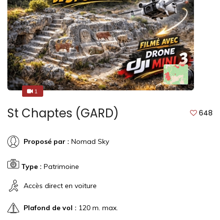
1
1
St Chaptes (GARD)
648
Proposé par :
Nomad Sky
Type :
Patrimoine
Accès direct en voiture
Plafond de vol :
120 m. max.