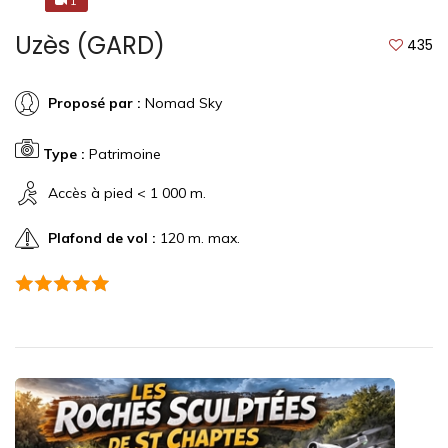
1
1
Uzès (GARD)
435
Proposé par :
Nomad Sky
Type :
Patrimoine
Accès à pied < 1 000 m.
Plafond de vol :
120 m. max.