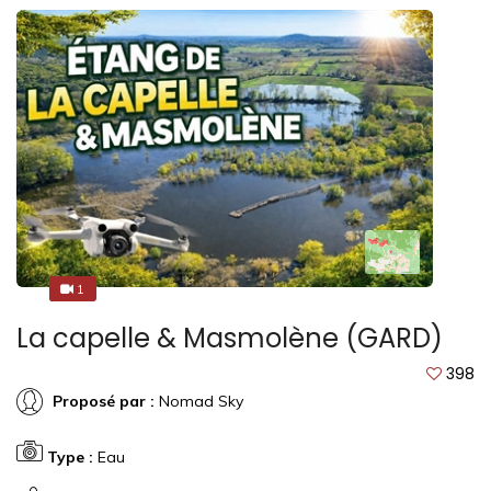
1
1
La capelle & Masmolène (GARD)
398
Proposé par :
Nomad Sky
Type :
Eau