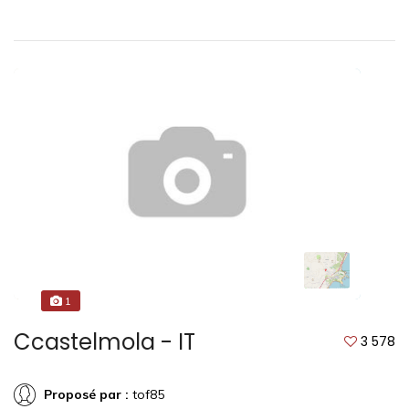
1
Ccastelmola - IT
3 578
Proposé par :
tof85