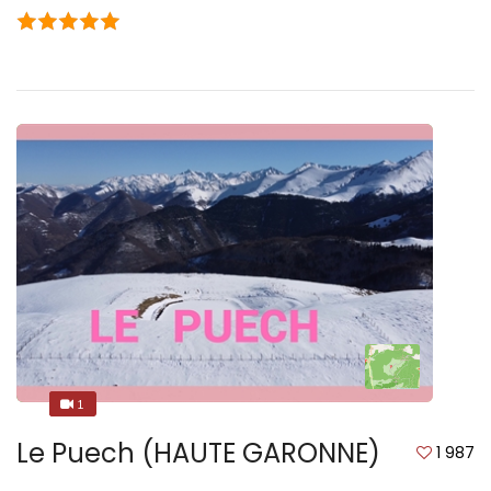
1
1
Le Puech (HAUTE GARONNE)
1 987