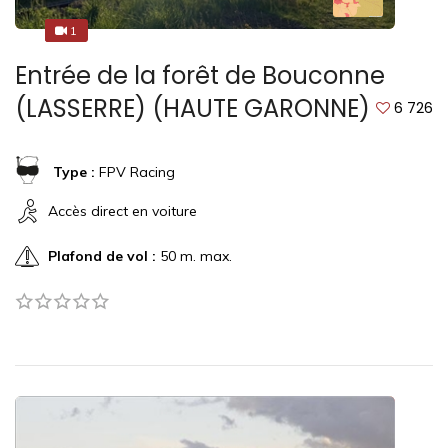
1
1
Entrée de la forêt de Bouconne
(LASSERRE) (HAUTE GARONNE)
6 726
Type :
FPV Racing
Accès direct en voiture
Plafond de vol :
50 m. max.