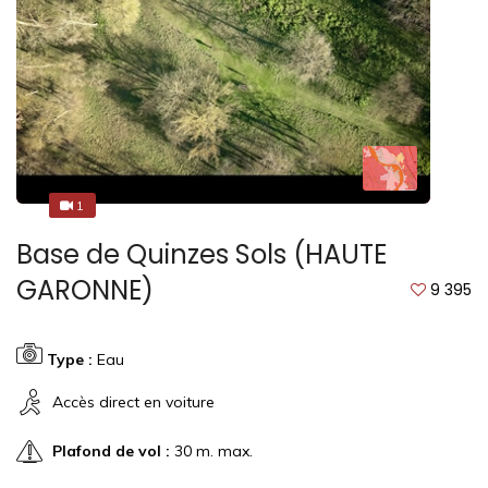
1
1
Base de Quinzes Sols (HAUTE
GARONNE)
9 395
Type :
Eau
Accès direct en voiture
Plafond de vol :
30 m. max.