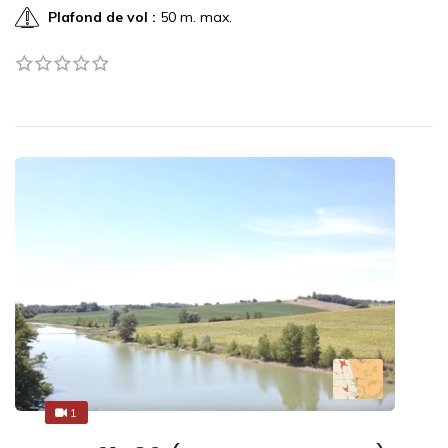
Plafond de vol :
50 m. max.
1
1