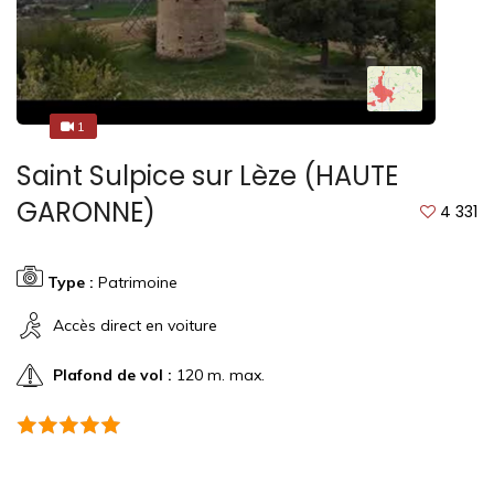
1
1
Saint Sulpice sur Lèze (HAUTE
GARONNE)
4 331
Type :
Patrimoine
Accès direct en voiture
Plafond de vol :
120 m. max.