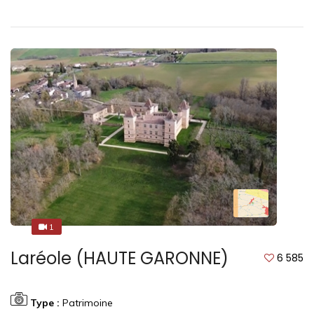
1
1
Laréole (HAUTE GARONNE)
6 585
Type :
Patrimoine