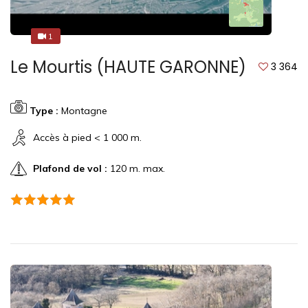
1
1
Le Mourtis (HAUTE GARONNE)
3 364
Type :
Montagne
Accès à pied < 1 000 m.
Plafond de vol :
120 m. max.