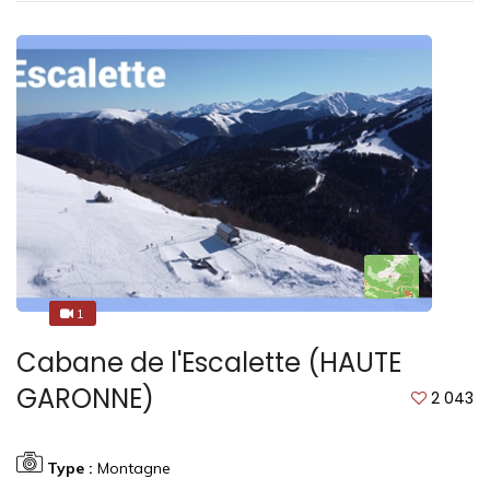
1
1
Cabane de l'Escalette (HAUTE
GARONNE)
2 043
Type :
Montagne