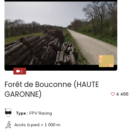
1
1
Forêt de Bouconne (HAUTE
GARONNE)
4 466
Type :
FPV Racing
Accès à pied < 1 000 m.