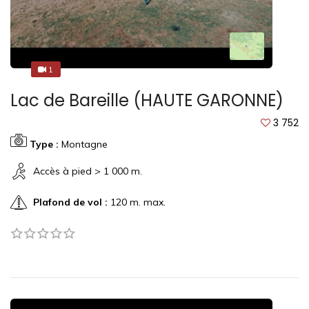
1
1
Lac de Bareille (HAUTE GARONNE)
3 752
Type :
Montagne
Accès à pied > 1 000 m.
Plafond de vol :
120 m. max.