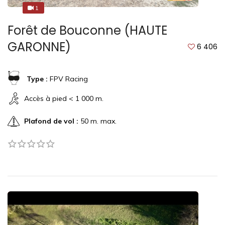
1
1
Forêt de Bouconne (HAUTE
GARONNE)
6 406
Type :
FPV Racing
Accès à pied < 1 000 m.
Plafond de vol :
50 m. max.