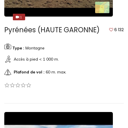
1
1
Pyrénées (HAUTE GARONNE)
6 132
Type :
Montagne
Accès à pied < 1 000 m.
Plafond de vol :
60 m. max.