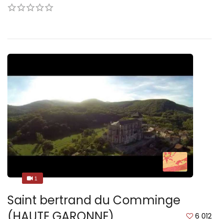
1
1
Saint bertrand du Comminge
(HAUTE GARONNE)
6 012