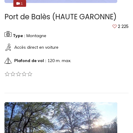
1
1
Port de Balès (HAUTE GARONNE)
2 225
Type :
Montagne
Accès direct en voiture
Plafond de vol :
120 m. max.