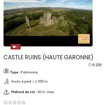
1
1
CASTLE RUINS (HAUTE GARONNE)
6 329
Type :
Patrimoine
Accès à pied < 1 000 m.
Plafond de vol :
50 m. max.