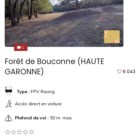
1
1
Forêt de Bouconne (HAUTE
GARONNE)
6 043
Type :
FPV Racing
Accès direct en voiture
Plafond de vol :
50 m. max.