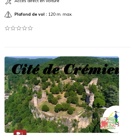
Accès direct en voiture
Plafond de vol :
120 m. max.
1
1