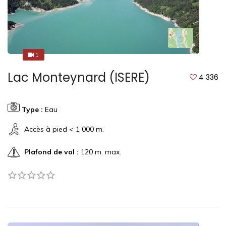
1
1
Lac Monteynard (ISERE)
4 336
Type :
Eau
Accès à pied < 1 000 m.
Plafond de vol :
120 m. max.