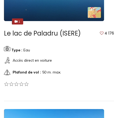
1
1
Le lac de Paladru (ISERE)
4 176
Type :
Eau
Accès direct en voiture
Plafond de vol :
50 m. max.