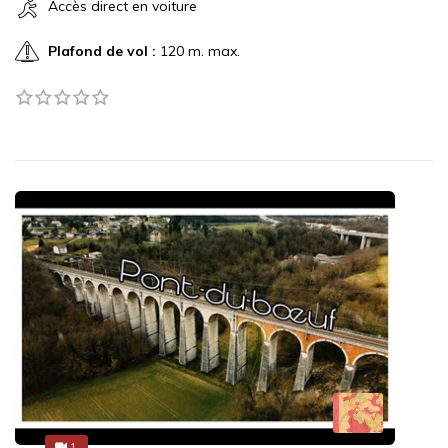
Accès direct en voiture
Plafond de vol :
120 m. max.
1
1