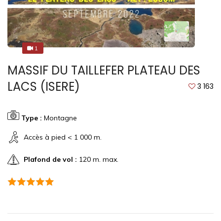
1
1
MASSIF DU TAILLEFER PLATEAU DES
LACS (ISERE)
3 163
Type :
Montagne
Accès à pied < 1 000 m.
Plafond de vol :
120 m. max.