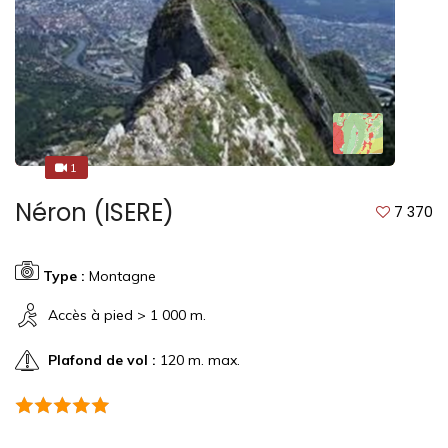
1
1
Néron (ISERE)
7 370
Type :
Montagne
Accès à pied > 1 000 m.
Plafond de vol :
120 m. max.