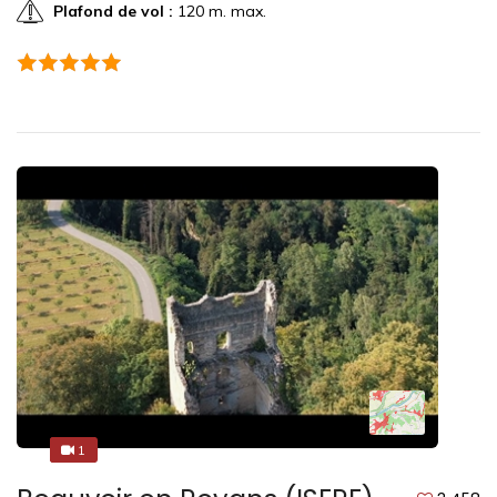
Plafond de vol :
120 m. max.
1
1