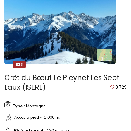
3
Crêt du Bœuf Le Pleynet Les Sept
Laux (ISERE)
3 729
Type :
Montagne
Accès à pied < 1 000 m.
Plafond de vol :
120 m. max.