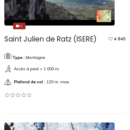
1
1
Saint Julien de Ratz (ISERE)
4 845
Type :
Montagne
Accès à pied > 1 000 m.
Plafond de vol :
120 m. max.