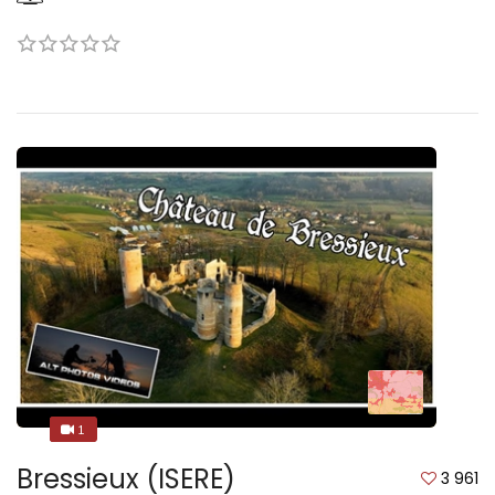
1
1
Bressieux (ISERE)
3 961