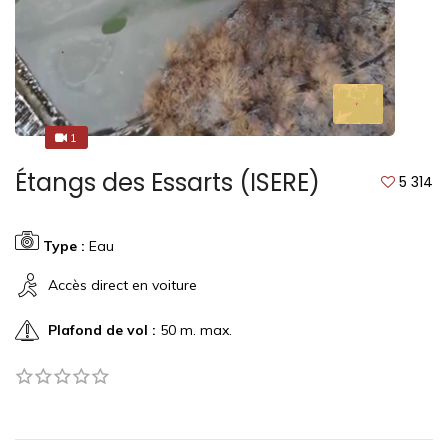
1
1
Étangs des Essarts (ISERE)
5 314
Type :
Eau
Accès direct en voiture
Plafond de vol :
50 m. max.