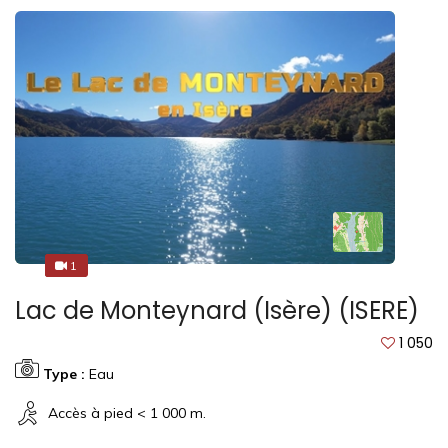
1
1
Lac de Monteynard (Isère) (ISERE)
1 050
Type :
Eau
Accès à pied < 1 000 m.