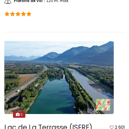
Plafond de vol :
120 m. max.
5
Lac de La Terrasse (ISERE)
2 601