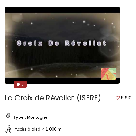
1
1
La Croix de Révollat (ISERE)
5 610
Type :
Montagne
Accès à pied < 1 000 m.