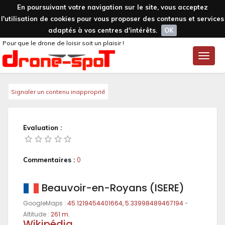
En poursuivant votre navigation sur le site, vous acceptez
l'utilisation de cookies pour vous proposer des contenus et services
adaptés à vos centres d'intérêts.
OK
Pour que le drone de loisir soit un plaisir !
Toggle
naviga
Signaler un contenu inapproprié
Evaluation :
Commentaires :
0
Beauvoir-en-Royans (ISERE)
GoogleMaps :
45.1219454401664, 5.33998489467194
-
Altitude :
261 m.
Wikipédia