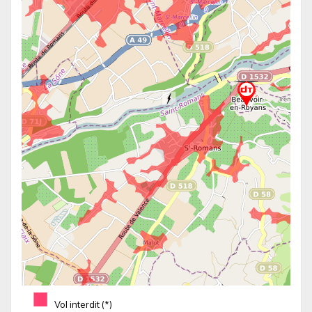
■
Vol interdit (*)