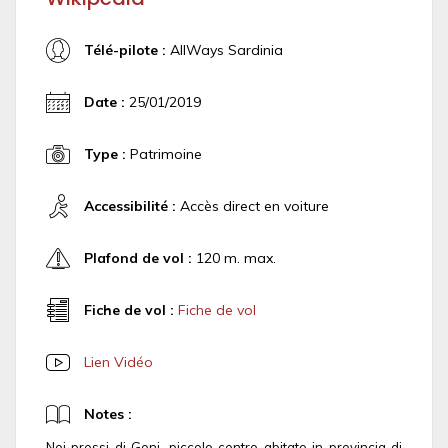
Télé-pilote :
AllWays Sardinia
Date :
25/01/2019
Type :
Patrimoine
Accessibilité :
Accès direct en voiture
Plafond de vol :
120 m. max.
Fiche de vol :
Fiche de vol
Lien Vidéo
Notes :
Nei pressi di Goni, piccolo centro abitato in provincia di