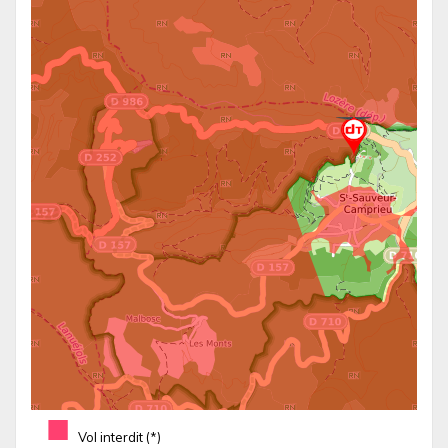
■
Vol interdit (*)