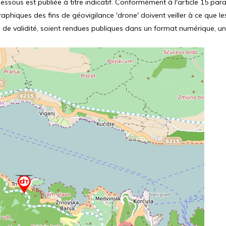
ssous est publiée à titre indicatif. Conformément à l'article 15 parag
hiques des fins de géovigilance 'drone' doivent veiller à ce que le
 de validité, soient rendues publiques dans un format numérique, un