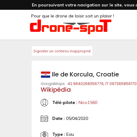
En poursuivant votre navigation sur le site, vous 
Pour que le drone de loisir soit un plaisir !
Signaler un contenu inapproprié
Ile de Korcula, Croatie
GoogleMaps :
42.9640268356776, 17.097365856170
Wikipédia
Télé-pilote :
Nico1560
Date :
05/04/2020
Type :
Eau