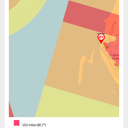
■
Vol interdit (*)