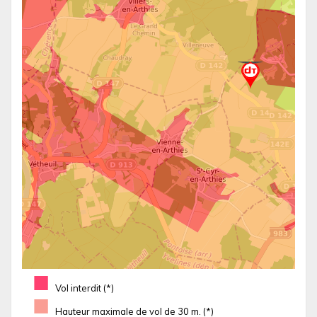
■
Vol interdit (*)
■
Hauteur maximale de vol de 30 m. (*)