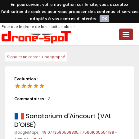
En poursuivant votre navigation sur le site, vous acceptez
l'utilisation de cookies pour vous proposer des contenus et services
adaptés à vos centres d'intérêts.
OK
Pour que le drone de loisir soit un plaisir !
Toggle
naviga
Signaler un contenu inapproprié
Evaluation :
Commentaires :
2
Sanatorium d'Aincourt (VAL
D'OISE)
GoogleMaps :
49.0772590509835, 1.75601005554199
-