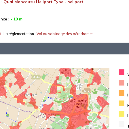
 :
Quai Moncousu Heliport Type - heliport
ence :
- 19 m.
R
| La réglementation :
Vol au voisinage des aérodromes
■
■
■
■
■
■