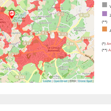
■
■
(**)
■
(*)
Arr
(**)
Ar