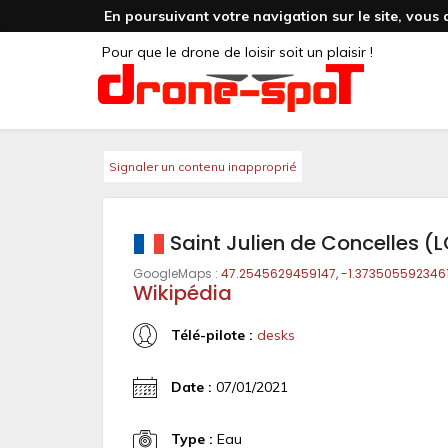
En poursuivant votre navigation sur le site, vous 
Pour que le drone de loisir soit un plaisir !
Signaler un contenu inapproprié
Saint Julien de Concelles (
GoogleMaps :
47.2545629459147, -1.373505592346
Wikipédia
Télé-pilote :
desks
Date :
07/01/2021
Type :
Eau