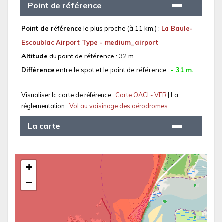
Point de référence
Point de référence
le plus proche (à 11 km.) :
La Baule-
Escoublac Airport Type - medium_airport
Altitude
du point de référence : 32 m.
Différence
entre le spot et le point de référence :
- 31 m.
Visualiser la carte de référence :
Carte OACI - VFR
| La
réglementation :
Vol au voisinage des aérodromes
La carte