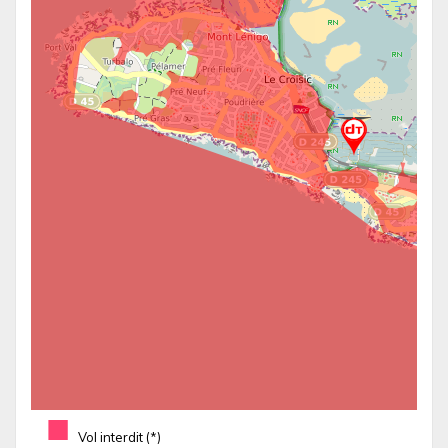
■
Vol interdit (*)