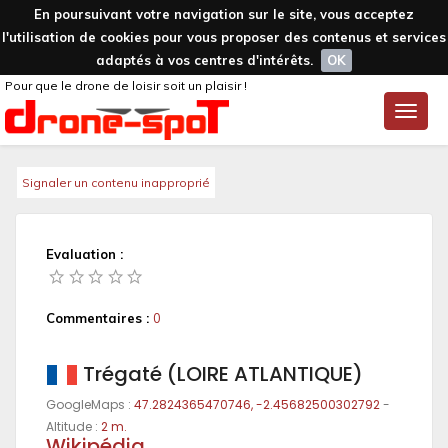
En poursuivant votre navigation sur le site, vous acceptez
l'utilisation de cookies pour vous proposer des contenus et services
adaptés à vos centres d'intérêts.
OK
Pour que le drone de loisir soit un plaisir !
Toggle
naviga
Signaler un contenu inapproprié
Evaluation :
Commentaires :
0
Trégaté (LOIRE ATLANTIQUE)
GoogleMaps :
47.2824365470746, -2.45682500302792
-
Altitude :
2 m.
Wikipédia