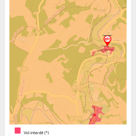
■
Vol interdit (*)