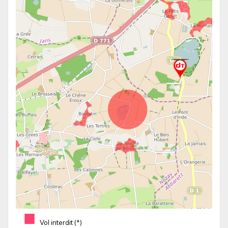
■
Vol interdit (*)