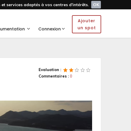
et services adaptés à vos centres d'intérêts.
OK
Ajouter
un spot
umentation
Connexion
Evaluation :
Commentaires :
0