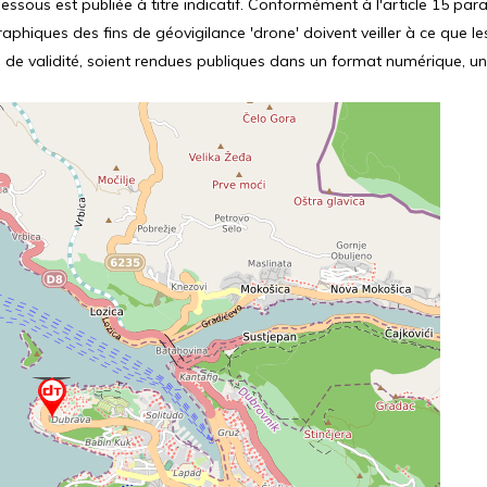
ssous est publiée à titre indicatif. Conformément à l'article 15 parag
hiques des fins de géovigilance 'drone' doivent veiller à ce que le
 de validité, soient rendues publiques dans un format numérique, un