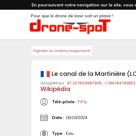
En poursuivant votre navigation sur le site, vous 
Pour que le drone de loisir soit un plaisir !
Signaler un contenu inapproprié
Le canal de la Martinière (
GoogleMaps :
47.2078129987905, -1.784784793853
Wikipédia
Télé-pilote :
FiFly
Date :
16/10/2024
Type :
Eau