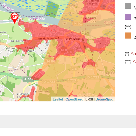
■
■
(**)
■
(*)
Arr
(**)
Ar