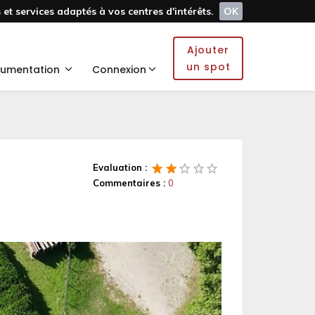
et services adaptés à vos centres d'intérêts.
OK
Ajouter
un spot
umentation
Connexion
Evaluation :
Commentaires :
0