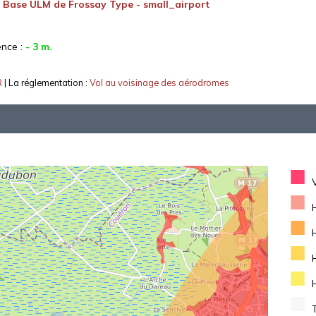
:
Base ULM de Frossay Type - small_airport
ence :
- 3 m.
R
| La réglementation :
Vol au voisinage des aérodromes
■
■
■
■
■
■