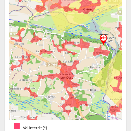
■
Vol interdit (*)