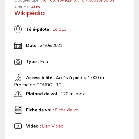
GoogleMaps :
48.4067904922437, -1.74660301156109
-
Altitude :
41 m.
Wikipédia
Télé-pilote :
Lolo13
Date :
24/08/2021
Type :
Eau
Accessibilité :
Accès à pied < 1 000 m.
Proche de COMBOURG
Plafond de vol :
120 m. max.
Fiche de vol :
Fiche de vol
Vidéo :
Lien Vidéo