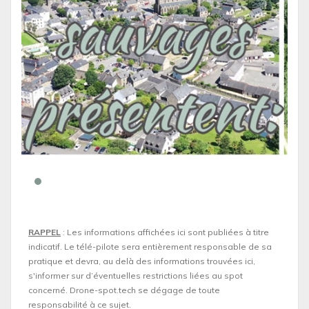
RAPPEL
: Les informations affichées ici sont publiées à titre
indicatif. Le télé-pilote sera entièrement responsable de sa
pratique et devra, au delà des informations trouvées ici,
s'informer sur d’éventuelles restrictions liées au spot
concerné. Drone-spot.tech se dégage de toute
responsabilité à ce sujet.