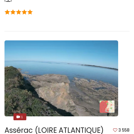
1
1
Assérac (LOIRE ATLANTIQUE)
3 558