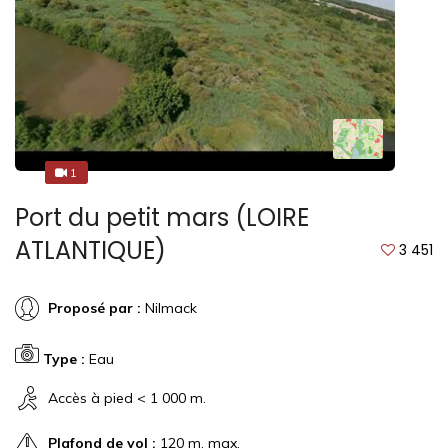
1
1
Port du petit mars (LOIRE
ATLANTIQUE)
3 451
Proposé par :
Nilmack
Type :
Eau
Accès à pied < 1 000 m.
Plafond de vol :
120 m. max.