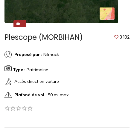
1
1
Plescope (MORBIHAN)
3 102
Proposé par :
Nilmack
Type :
Patrimoine
Accès direct en voiture
Plafond de vol :
50 m. max.