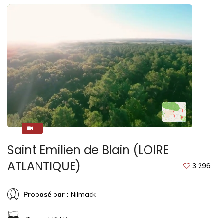
1
1
Saint Emilien de Blain (LOIRE
ATLANTIQUE)
3 296
Proposé par :
Nilmack