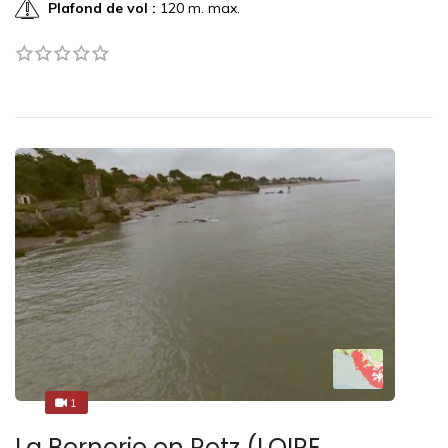
Plafond de vol :
120 m. max.
1
1
La Bernerie en Retz (LOIRE