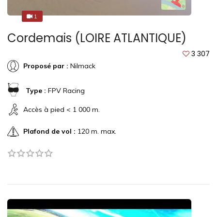
1
1
Cordemais (LOIRE ATLANTIQUE)
3 307
Proposé par :
Nilmack
Type :
FPV Racing
Accès à pied < 1 000 m.
Plafond de vol :
120 m. max.