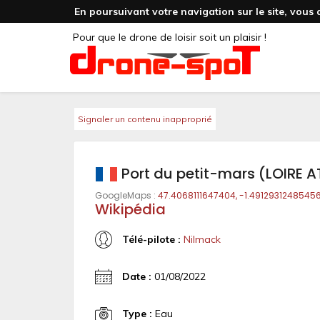
En poursuivant votre navigation sur le site, vous 
Pour que le drone de loisir soit un plaisir !
Signaler un contenu inapproprié
Port du petit-mars (LOIRE 
GoogleMaps :
47.4068111647404, -1.4912931248545
Wikipédia
Télé-pilote :
Nilmack
Date :
01/08/2022
Type :
Eau