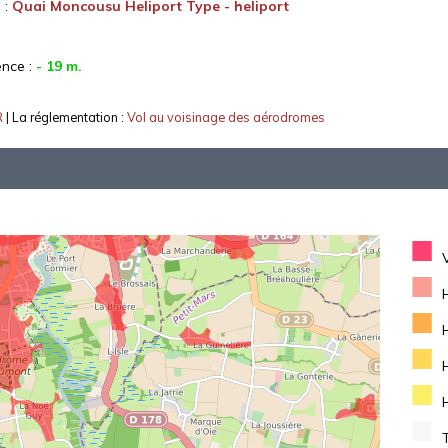
 :
Quai Moncousu Heliport Type - heliport
ence :
- 19 m.
R
| La réglementation :
Vol au voisinage des aérodromes
■
■
■
■
■
■