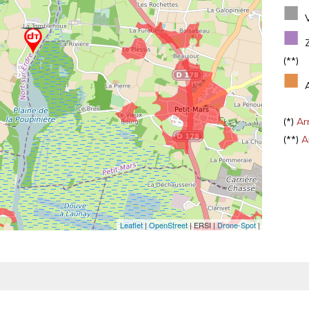
■
■
(**)
■
(*)
Arr
(**)
Ar